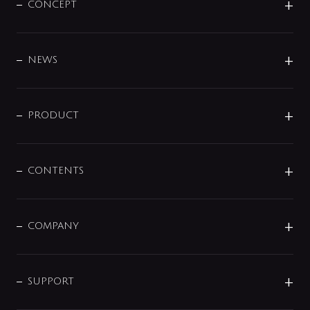
CONCEPT
BRAND
DESIGN
NEWS
ニュースリリース
商品に関して
PRODUCT
展示会
混合栓
企業情報
センサー・タッチ水栓
その他
CONTENTS
セットアイテム
MIZUBA（ミズバ）
予洗い水栓
プレパシュ＋
洗面器・手洗器
単水栓
COMPANY
みらいエコ住宅2026
事業について
シャワー
企業情報
インテリア・アクセサリー
SMART FINE BUBBLE
ORIGINAL GRAPHIC
企業理念
SUPPORT
分岐
コーポレートメッセージ
水栓部品
水まわり解決帖