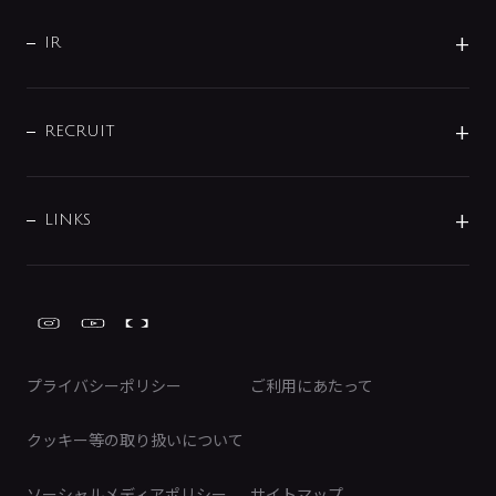
サポート
CSR
バルブ
よくあるご質問
じぶんシャワーが見つかる
会社概要
シャワインフォ
IR
配管システム
お問い合わせ
沿革
配管部材
IENI
IR情報
サポートチャット
ブランド・グループ紹介
キッチン周辺用品
IRニュース
データダウンロード
RECRUIT
事業所案内
バス・空調周辺用品
経営情報
節湯水栓・節水水栓について
ショールーム
洗面周辺用品
採用情報
業績・財務情報
環境配慮バルブ登録制度について
水栓金具の製造工程
洗濯機周辺用品
募集要項
IRライブラリ
LINKS
みらいエコ住宅2026事業
トイレ周辺用品
株式情報
類似品・模倣品にご注意ください
ガーデニング周辺用品
Global Site
IRカレンダー
工具
FAQ（IR向け）
ディスクロージャーポリシー
免責事項
プライバシーポリシー
ご利用にあたって
IRに関するお問い合わせ
電子公告
クッキー等の取り扱いについて
ソーシャルメディアポリシー
サイトマップ