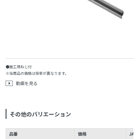
●施工用ねじ付
※当商品の価格は掛率が異なります。
動画を見る
その他のバリエーション
品番
価格
JAN