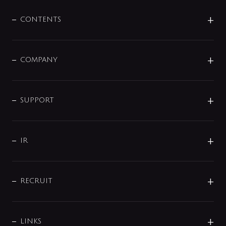
混合栓
企業情報
センサー・タッチ水栓
その他
CONTENTS
セットアイテム
MIZUBA（ミズバ）
予洗い水栓
プレパシュ＋
洗面器・手洗器
単水栓
COMPANY
みらいエコ住宅2026
事業について
シャワー
企業情報
インテリア・アクセサリー
SMART FINE BUBBLE
ORIGINAL GRAPHIC
企業理念
SUPPORT
分岐
コーポレートメッセージ
水栓部品
水まわり解決帖
サポート
CSR
バルブ
よくあるご質問
じぶんシャワーが見つかる
会社概要
シャワインフォ
IR
配管システム
お問い合わせ
沿革
配管部材
IENI
IR情報
サポートチャット
ブランド・グループ紹介
キッチン周辺用品
IRニュース
データダウンロード
RECRUIT
事業所案内
バス・空調周辺用品
経営情報
節湯水栓・節水水栓について
ショールーム
洗面周辺用品
採用情報
業績・財務情報
環境配慮バルブ登録制度について
水栓金具の製造工程
洗濯機周辺用品
募集要項
IRライブラリ
LINKS
みらいエコ住宅2026事業
トイレ周辺用品