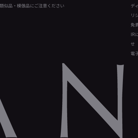
類似品・模倣品にご注意ください
デ
リ
免
I
せ
電