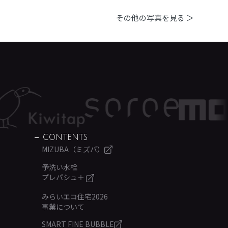
その他の写真を見る ＞
CONTENTS
MIZUBA（ミズバ）
予洗い水栓
プレパシュ＋
みらいエコ住宅2026
事業について
SMART FINE BUBBLE