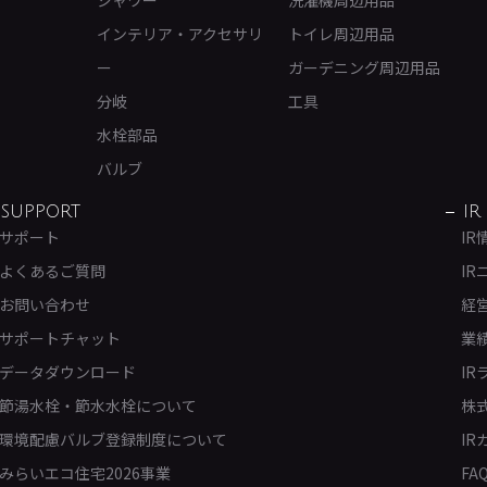
シャワー
洗濯機周辺用品
インテリア・アクセサリ
トイレ周辺用品
ー
ガーデニング周辺用品
分岐
工具
水栓部品
バルブ
SUPPORT
IR
サポート
IR
よくあるご質問
IR
お問い合わせ
経
サポートチャット
業
データダウンロード
IR
節湯水栓・節水水栓について
株
環境配慮バルブ登録制度について
IR
みらいエコ住宅2026事業
FA