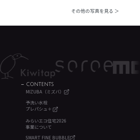
その他の写真を見る ＞
CONTENTS
MIZUBA（ミズバ）
予洗い水栓
プレパシュ＋
みらいエコ住宅2026
事業について
SMART FINE BUBBLE