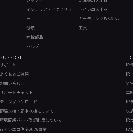
シャワー
洗濯機周辺用品
インテリア・アクセサリ
トイレ周辺用品
ー
ガーデニング周辺用品
分岐
工具
水栓部品
バルブ
SUPPORT
IR
サポート
IR
よくあるご質問
IR
お問い合わせ
経
サポートチャット
業
データダウンロード
IR
節湯水栓・節水水栓について
株
環境配慮バルブ登録制度について
IR
みらいエコ住宅2026事業
FA