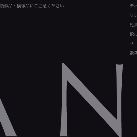
類似品・模倣品にご注意ください
デ
リ
免
I
せ
電