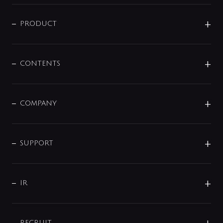
ニュースリリース
商品に関して
PRODUCT
展示会
混合栓
企業情報
センサー・タッチ水栓
その他
CONTENTS
セットアイテム
MIZUBA（ミズバ）
予洗い水栓
プレパシュ＋
洗面器・手洗器
単水栓
COMPANY
みらいエコ住宅2026
事業について
シャワー
企業情報
インテリア・アクセサリー
SMART FINE BUBBLE
ORIGINAL GRAPHIC
企業理念
SUPPORT
分岐
コーポレートメッセージ
水栓部品
水まわり解決帖
サポート
CSR
バルブ
よくあるご質問
じぶんシャワーが見つかる
会社概要
シャワインフォ
IR
配管システム
お問い合わせ
沿革
配管部材
IENI
IR情報
サポートチャット
ブランド・グループ紹介
キッチン周辺用品
RECRUIT