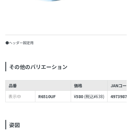
●ヘッダー固定用
その他のバリエーション
品番
価格
JANコードN
表示中
R6510UF
¥
580
(税込¥
638
)
497398787
姿図