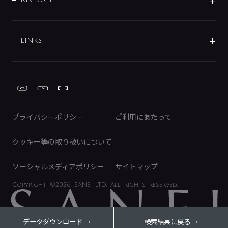
IRニュース
データダウンロード
事業所案内
バス・空調周辺用品
経営情報
節湯水栓・節水水栓について
ショールーム
洗面周辺用品
採用情報
業績・財務情報
環境配慮バルブ登録制度について
水栓金具の製造工程
洗濯機周辺用品
募集要項
IRライブラリ
LINKS
みらいエコ住宅2026事業
トイレ周辺用品
株式情報
類似品・模倣品にご注意ください
ガーデニング周辺用品
Global Site
IRカレンダー
工具
FAQ（IR向け）
ディスクロージャーポリシー
免責事項
プライバシーポリシー
ご利用にあたって
IRに関するお問い合わせ
電子公告
クッキー等の取り扱いについて
ソーシャルメディアポリシー
サイトマップ
Copyright
©2026 SANEI LTD.
All rights reserved.
データダウンロード
検索結果に戻る