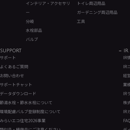
インテリア・アクセサリ
トイレ周辺用品
ー
ガーデニング周辺用品
分岐
工具
水栓部品
バルブ
SUPPORT
IR
サポート
IR
よくあるご質問
IR
お問い合わせ
経
サポートチャット
業
データダウンロード
IR
節湯水栓・節水水栓について
株
環境配慮バルブ登録制度について
IR
みらいエコ住宅2026事業
FA
類似品・模倣品にご注意ください
デ