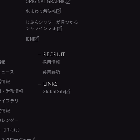
ORIGINAL GRAPHIC
水まわり解決帖
じぶんシャワーが見つかる
シャワインフォ
IENI
RECRUIT
情報
採用情報
ニュース
募集要項
営情報
LINKS
績・財務情報
Global Site
ライブラリ
式情報
カレンダー
Q（IR向け）
ィスクロージャーポ