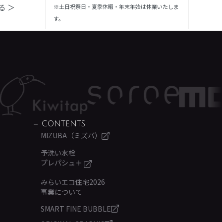
る ＞
※土日祝祭日・夏季休暇・年末年始は休業いたしま
す。
CONTENTS
MIZUBA（ミズバ）
予洗い水栓
プレパシュ＋
みらいエコ住宅2026
事業について
SMART FINE BUBBLE