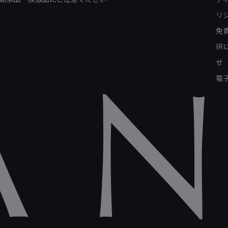
リ
免
I
せ
電