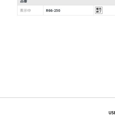
品番
表示中
R66-250
US