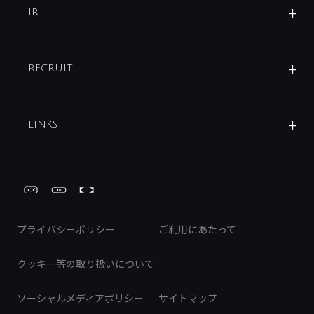
よくあるご質問
じぶんシャワーが見つかる
会社概要
シャワインフォ
IR
配管システム
お問い合わせ
沿革
配管部材
IENI
IR情報
サポートチャット
ブランド・グループ紹介
キッチン周辺用品
IRニュース
データダウンロード
RECRUIT
事業所案内
バス・空調周辺用品
経営情報
節湯水栓・節水水栓について
ショールーム
洗面周辺用品
採用情報
業績・財務情報
環境配慮バルブ登録制度について
水栓金具の製造工程
洗濯機周辺用品
募集要項
IRライブラリ
LINKS
みらいエコ住宅2026事業
トイレ周辺用品
株式情報
類似品・模倣品にご注意ください
ガーデニング周辺用品
Global Site
IRカレンダー
工具
FAQ（IR向け）
ディスクロージャーポリシー
免責事項
プライバシーポリシー
ご利用にあたって
IRに関するお問い合わせ
電子公告
クッキー等の取り扱いについて
ソーシャルメディアポリシー
サイトマップ