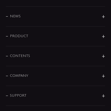
BRAND
DESIGN
NEWS
ニュースリリース
商品に関して
PRODUCT
展示会
混合栓
企業情報
センサー・タッチ水栓
その他
CONTENTS
セットアイテム
MIZUBA（ミズバ）
予洗い水栓
プレパシュ＋
洗面器・手洗器
単水栓
COMPANY
みらいエコ住宅2026
事業について
シャワー
企業情報
インテリア・アクセサリー
SMART FINE BUBBLE
ORIGINAL GRAPHIC
企業理念
SUPPORT
分岐
コーポレートメッセージ
水栓部品
水まわり解決帖
サポート
CSR
バルブ