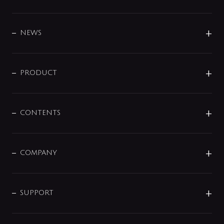
BRAND
DESIGN
NEWS
ニュースリリース
商品に関して
PRODUCT
展示会
混合栓
企業情報
センサー・タッチ水栓
その他
CONTENTS
セットアイテム
MIZUBA（ミズバ）
予洗い水栓
プレパシュ＋
洗面器・手洗器
単水栓
COMPANY
みらいエコ住宅2026
事業について
シャワー
企業情報
インテリア・アクセサリー
SMART FINE BUBBLE
ORIGINAL GRAPHIC
企業理念
SUPPORT
分岐
コーポレートメッセージ
水栓部品
水まわり解決帖
サポート
CSR
バルブ