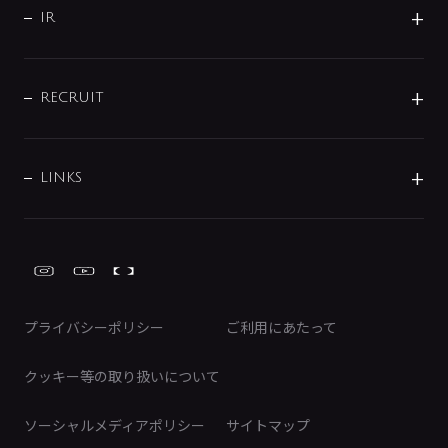
よくあるご質問
じぶんシャワーが見つかる
会社概要
シャワインフォ
IR
配管システム
お問い合わせ
沿革
配管部材
IENI
IR情報
サポートチャット
ブランド・グループ紹介
キッチン周辺用品
IRニュース
データダウンロード
RECRUIT
事業所案内
バス・空調周辺用品
経営情報
節湯水栓・節水水栓について
ショールーム
洗面周辺用品
採用情報
業績・財務情報
環境配慮バルブ登録制度について
水栓金具の製造工程
洗濯機周辺用品
募集要項
IRライブラリ
LINKS
みらいエコ住宅2026事業
トイレ周辺用品
株式情報
類似品・模倣品にご注意ください
ガーデニング周辺用品
Global Site
IRカレンダー
工具
FAQ（IR向け）
ディスクロージャーポリシー
免責事項
プライバシーポリシー
ご利用にあたって
IRに関するお問い合わせ
電子公告
クッキー等の取り扱いについて
ソーシャルメディアポリシー
サイトマップ