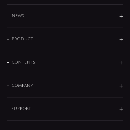
BRAND
DESIGN
NEWS
ニュースリリース
商品に関して
PRODUCT
展示会
混合栓
企業情報
センサー・タッチ水栓
その他
CONTENTS
セットアイテム
MIZUBA（ミズバ）
予洗い水栓
プレパシュ＋
洗面器・手洗器
単水栓
COMPANY
みらいエコ住宅2026
事業について
シャワー
企業情報
インテリア・アクセサリー
SMART FINE BUBBLE
ORIGINAL GRAPHIC
企業理念
SUPPORT
分岐
コーポレートメッセージ
水栓部品
水まわり解決帖
サポート
CSR
バルブ