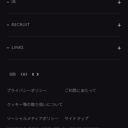
よくあるご質問
じぶんシャワーが見つかる
会社概要
シャワインフォ
IR
配管システム
お問い合わせ
沿革
配管部材
IENI
IR情報
サポートチャット
ブランド・グループ紹介
キッチン周辺用品
IRニュース
データダウンロード
RECRUIT
事業所案内
バス・空調周辺用品
経営情報
節湯水栓・節水水栓について
ショールーム
洗面周辺用品
採用情報
業績・財務情報
環境配慮バルブ登録制度について
水栓金具の製造工程
洗濯機周辺用品
募集要項
IRライブラリ
LINKS
みらいエコ住宅2026事業
トイレ周辺用品
株式情報
類似品・模倣品にご注意ください
ガーデニング周辺用品
Global Site
IRカレンダー
工具
FAQ（IR向け）
ディスクロージャーポリシー
免責事項
プライバシーポリシー
ご利用にあたって
IRに関するお問い合わせ
電子公告
クッキー等の取り扱いについて
ソーシャルメディアポリシー
サイトマップ