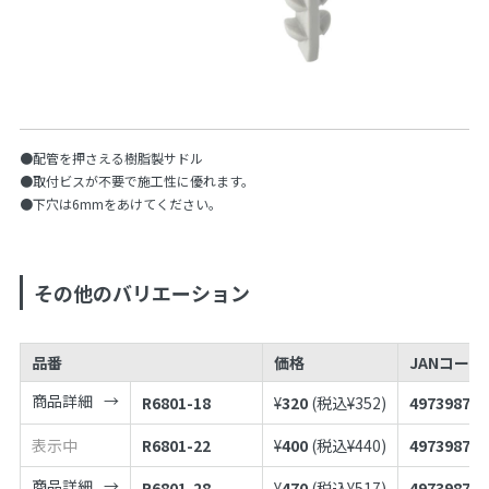
●配管を押さえる樹脂製サドル
●取付ビスが不要で施工性に優れます。
●下穴は6mmをあけてください。
その他のバリエーション
品番
価格
JANコードN
商品詳細
R6801-18
¥
320
(税込¥
352
)
497398787
表示中
R6801-22
¥
400
(税込¥
440
)
497398787
商品詳細
R6801-28
¥
470
(税込¥
517
)
497398787