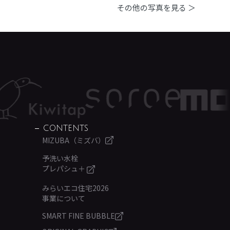
その他の写真を見る ＞
CONTENTS
MIZUBA（ミズバ）
予洗い水栓
プレパシュ＋
みらいエコ住宅2026
事業について
SMART FINE BUBBLE