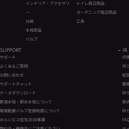
インテリア・アクセサリ
トイレ周辺用品
ー
ガーデニング周辺用品
分岐
工具
水栓部品
バルブ
SUPPORT
IR
サポート
IR
よくあるご質問
IR
お問い合わせ
経
サポートチャット
業
データダウンロード
IR
節湯水栓・節水水栓について
株
環境配慮バルブ登録制度について
IR
みらいエコ住宅2026事業
FA
類似品・模倣品にご注意ください
デ