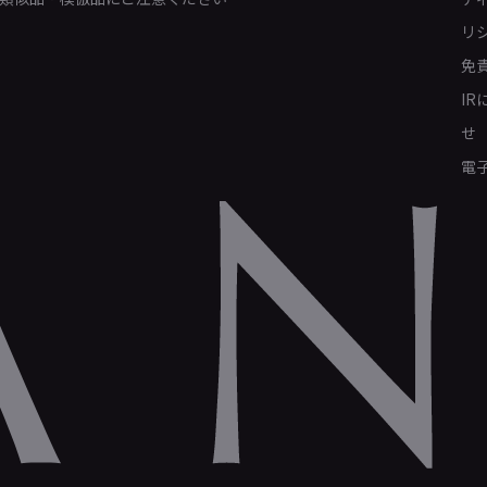
リ
免
I
せ
電