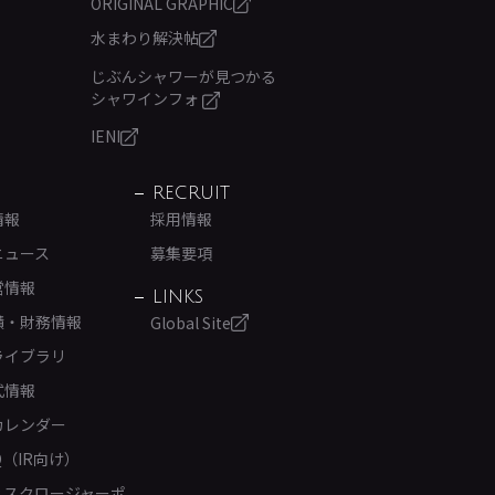
ORIGINAL GRAPHIC
水まわり解決帖
じぶんシャワーが見つかる
シャワインフォ
IENI
RECRUIT
情報
採用情報
ニュース
募集要項
営情報
LINKS
績・財務情報
Global Site
ライブラリ
式情報
カレンダー
Q（IR向け）
ィスクロージャーポ