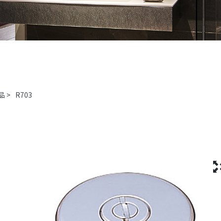
品
>
R703