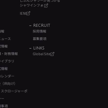
じぶんシャワーが見つかる
シャワインフォ
IENI
RECRUIT
情報
採用情報
ニュース
募集要項
営情報
LINKS
績・財務情報
Global Site
ライブラリ
式情報
カレンダー
Q（IR向け）
ィスクロージャーポ
シー
責事項