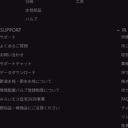
分岐
工具
水栓部品
バルブ
SUPPORT
IR
サポート
IR
よくあるご質問
IR
お問い合わせ
経
サポートチャット
業
データダウンロード
IR
節湯水栓・節水水栓について
株
環境配慮バルブ登録制度について
IR
みらいエコ住宅2026事業
FA
類似品・模倣品にご注意ください
デ
リ
免