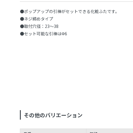
●ポップアップの引棒がセットできる化粧ふたです。
●ネジ締めタイプ
●取付穴径：23〜38
●セット可能な引棒はΦ6
その他のバリエーション