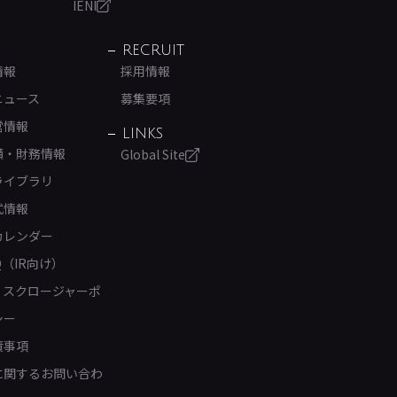
IENI
RECRUIT
情報
採用情報
ニュース
募集要項
営情報
LINKS
績・財務情報
Global Site
ライブラリ
式情報
カレンダー
Q（IR向け）
ィスクロージャーポ
シー
責事項
Rに関するお問い合わ