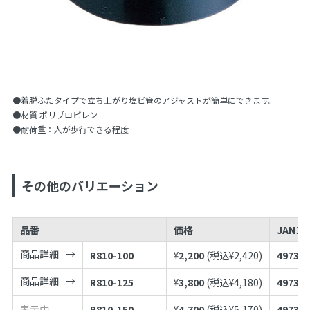
●着脱ふたタイプで立ち上がり塩ビ管のアジャストが簡単にできます。
●材質 ポリプロピレン
●耐荷重：人が歩行できる程度
その他のバリエーション
品番
価格
JANコ
商品詳細
R810-100
¥
2,200
(税込¥
2,420
)
497398
商品詳細
R810-125
¥
3,800
(税込¥
4,180
)
497398
表示中
R810-150
¥
4,700
(税込¥
5,170
)
497398