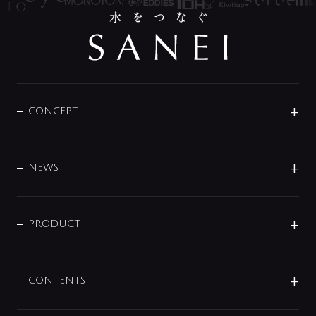
CONCEPT
BRAND
DESIGN
NEWS
ニュースリリース
商品に関して
PRODUCT
展示会
混合栓
企業情報
センサー・タッチ水栓
その他
CONTENTS
セットアイテム