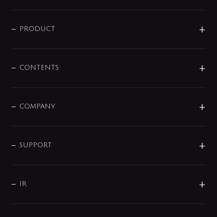
ニュースリリース
商品に関して
PRODUCT
展示会
混合栓
企業情報
センサー・タッチ水栓
その他
CONTENTS
セットアイテム
MIZUBA（ミズバ）
予洗い水栓
プレパシュ＋
洗面器・手洗器
単水栓
COMPANY
みらいエコ住宅2026
事業について
シャワー
企業情報
インテリア・アクセサリー
SMART FINE BUBBLE
ORIGINAL GRAPHIC
企業理念
SUPPORT
分岐
コーポレートメッセージ
水栓部品
水まわり解決帖
サポート
CSR
バルブ
よくあるご質問
じぶんシャワーが見つかる
会社概要
シャワインフォ
IR
配管システム
お問い合わせ
沿革
配管部材
IENI
IR情報
サポートチャット
ブランド・グループ紹介
キッチン周辺用品