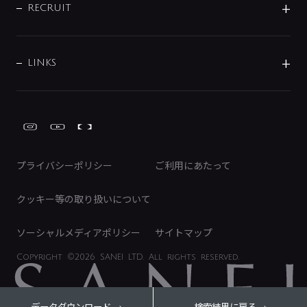
IRニュース
データダウンロード
RECRUIT
事業所案内
バス・空調周辺用品
経営情報
節湯水栓・節水水栓について
ショールーム
洗面周辺用品
採用情報
業績・財務情報
環境配慮バルブ登録制度について
水栓金具の製造工程
洗濯機周辺用品
募集要項
IRライブラリ
LINKS
みらいエコ住宅2026事業
トイレ周辺用品
株式情報
類似品・模倣品にご注意ください
ガーデニング周辺用品
Global Site
IRカレンダー
工具
FAQ（IR向け）
ディスクロージャーポリシー
免責事項
プライバシーポリシー
ご利用にあたって
IRに関するお問い合わせ
電子公告
クッキー等の取り扱いについて
ソーシャルメディアポリシー
サイトマップ
Copyright
©2026 SANEI LTD.
All rights reserved.
データダウンロード
検索結果に戻る