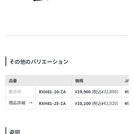
その他のバリエーション
品番
価格
JAN
表示中
RXH81-20-ZA
¥
29,900
(税込¥
32,890
)
4973
商品詳細
RXH81-25-ZA
¥
38,200
(税込¥
42,020
)
4973
姿図