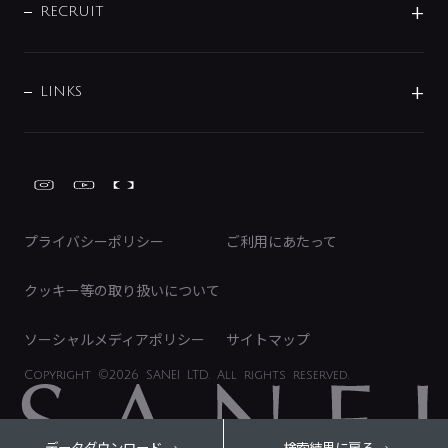
IRニュース
データダウンロード
RECRUIT
事業所案内
バス・空調周辺用品
経営情報
節湯水栓・節水水栓について
ショールーム
洗面周辺用品
採用情報
業績・財務情報
環境配慮バルブ登録制度について
水栓金具の製造工程
洗濯機周辺用品
募集要項
IRライブラリ
LINKS
みらいエコ住宅2026事業
トイレ周辺用品
株式情報
類似品・模倣品にご注意ください
ガーデニング周辺用品
Global Site
IRカレンダー
工具
FAQ（IR向け）
ディスクロージャーポリシー
免責事項
プライバシーポリシー
ご利用にあたって
IRに関するお問い合わせ
電子公告
クッキー等の取り扱いについて
ソーシャルメディアポリシー
サイトマップ
Copyright
©2026 SANEI LTD.
All rights reserved.
データダウンロード
検索結果に戻る