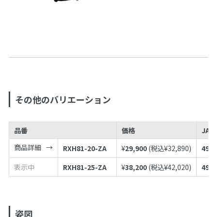
その他のバリエーション
品番
価格
JAN
商品詳細
RXH81-20-ZA
¥
29,900
(税込¥
32,890
)
4973
表示中
RXH81-25-ZA
¥
38,200
(税込¥
42,020
)
4973
姿図