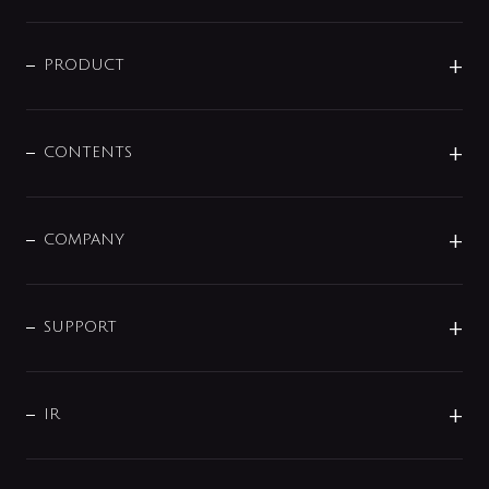
ニュースリリース
商品に関して
PRODUCT
展示会
混合栓
企業情報
センサー・タッチ水栓
その他
CONTENTS
セットアイテム
MIZUBA（ミズバ）
予洗い水栓
プレパシュ＋
洗面器・手洗器
単水栓
COMPANY
みらいエコ住宅2026
事業について
シャワー
企業情報
インテリア・アクセサリー
SMART FINE BUBBLE
ORIGINAL GRAPHIC
企業理念
SUPPORT
分岐
コーポレートメッセージ
水栓部品
水まわり解決帖
サポート
CSR
バルブ
よくあるご質問
じぶんシャワーが見つかる
会社概要
シャワインフォ
IR
配管システム
お問い合わせ
沿革
配管部材
IENI
IR情報
サポートチャット
ブランド・グループ紹介
キッチン周辺用品