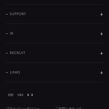
シャワー
企業情報
インテリア・アクセサリー
SMART FINE BUBBLE
ORIGINAL GRAPHIC
企業理念
SUPPORT
分岐
コーポレートメッセージ
水栓部品
水まわり解決帖
サポート
CSR
バルブ
よくあるご質問
じぶんシャワーが見つかる
会社概要
シャワインフォ
IR
配管システム
お問い合わせ
沿革
配管部材
IENI
IR情報
サポートチャット
ブランド・グループ紹介
キッチン周辺用品
IRニュース
データダウンロード
RECRUIT
事業所案内
バス・空調周辺用品
経営情報
節湯水栓・節水水栓について
ショールーム
洗面周辺用品
採用情報
業績・財務情報
環境配慮バルブ登録制度について
水栓金具の製造工程
洗濯機周辺用品
募集要項
IRライブラリ
LINKS
みらいエコ住宅2026事業
トイレ周辺用品
株式情報
類似品・模倣品にご注意ください
ガーデニング周辺用品
Global Site
IRカレンダー
工具
FAQ（IR向け）
ディスクロージャーポリシー
免責事項
プライバシーポリシー
ご利用にあたって