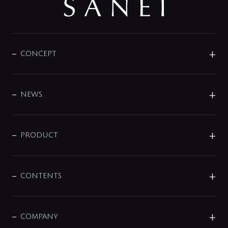
CONCEPT
BRAND
DESIGN
NEWS
ニュースリリース
商品に関して
PRODUCT
展示会
混合栓
企業情報
センサー・タッチ水栓
その他
CONTENTS
セットアイテム
MIZUBA（ミズバ）
予洗い水栓
プレパシュ＋
洗面器・手洗器
単水栓
COMPANY
みらいエコ住宅2026
事業について