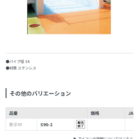
●パイプ径 34
●材質 ステンレス
その他のバリエーション
品番
価格
JAN
表示中
S90-2
アイコンの詳細についてはこちら