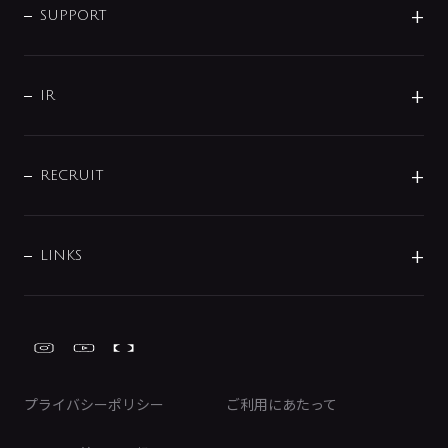
SMART FINE BUBBLE
ORIGINAL GRAPHIC
企業理念
SUPPORT
分岐
コーポレートメッセージ
水栓部品
水まわり解決帖
サポート
CSR
バルブ
よくあるご質問
じぶんシャワーが見つかる
会社概要
シャワインフォ
IR
配管システム
お問い合わせ
沿革
配管部材
IENI
IR情報
サポートチャット
ブランド・グループ紹介
キッチン周辺用品
IRニュース
データダウンロード
RECRUIT
事業所案内
バス・空調周辺用品
経営情報
節湯水栓・節水水栓について
ショールーム
洗面周辺用品
採用情報
業績・財務情報
環境配慮バルブ登録制度について
水栓金具の製造工程
洗濯機周辺用品
募集要項
IRライブラリ
LINKS
みらいエコ住宅2026事業
トイレ周辺用品
株式情報
類似品・模倣品にご注意ください
ガーデニング周辺用品
Global Site
IRカレンダー
工具
FAQ（IR向け）
ディスクロージャーポリシー
免責事項
プライバシーポリシー
ご利用にあたって
IRに関するお問い合わせ
電子公告