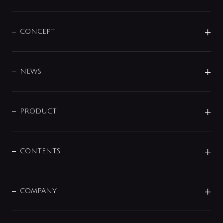
CONCEPT
BRAND
DESIGN
NEWS
ニュースリリース
商品に関して
PRODUCT
展示会
混合栓
企業情報
センサー・タッチ水栓
その他
CONTENTS
セットアイテム
MIZUBA（ミズバ）
予洗い水栓
プレパシュ＋
洗面器・手洗器
単水栓
COMPANY
みらいエコ住宅2026
事業について
シャワー
企業情報
インテリア・アクセサリー