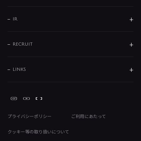
コーポレートメッセージ
水栓部品
水まわり解決帖
サポート
CSR
バルブ
よくあるご質問
じぶんシャワーが見つかる
会社概要
シャワインフォ
IR
配管システム
お問い合わせ
沿革
配管部材
IENI
IR情報
サポートチャット
ブランド・グループ紹介
キッチン周辺用品
IRニュース
データダウンロード
RECRUIT
事業所案内
バス・空調周辺用品
経営情報
節湯水栓・節水水栓について
ショールーム
洗面周辺用品
採用情報
業績・財務情報
環境配慮バルブ登録制度について
水栓金具の製造工程
洗濯機周辺用品
募集要項
IRライブラリ
LINKS
みらいエコ住宅2026事業
トイレ周辺用品
株式情報
類似品・模倣品にご注意ください
ガーデニング周辺用品
Global Site
IRカレンダー
工具
FAQ（IR向け）
ディスクロージャーポリシー
免責事項
プライバシーポリシー
ご利用にあたって
IRに関するお問い合わせ
電子公告
クッキー等の取り扱いについて