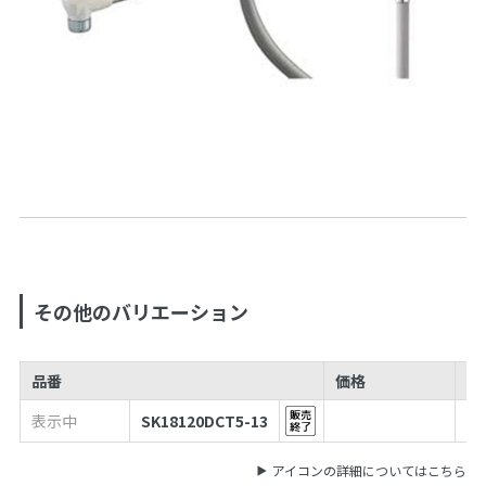
その他のバリエーション
品番
価格
J
表示中
SK18120DCT5-13
49
アイコンの詳細についてはこちら