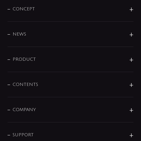
CONCEPT
BRAND
DESIGN
NEWS
ニュースリリース
商品に関して
PRODUCT
展示会
混合栓
企業情報
センサー・タッチ水栓
その他
CONTENTS
セットアイテム
MIZUBA（ミズバ）
予洗い水栓
プレパシュ＋
洗面器・手洗器
単水栓
COMPANY
みらいエコ住宅2026
事業について
シャワー
企業情報
インテリア・アクセサリー
SMART FINE BUBBLE
ORIGINAL GRAPHIC
企業理念
SUPPORT
分岐