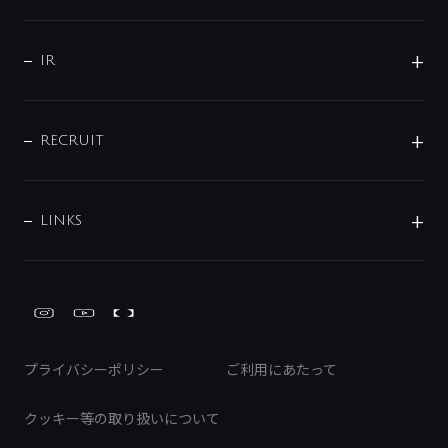
コーポレートメッセージ
水栓部品
水まわり解決帖
サポート
CSR
バルブ
よくあるご質問
じぶんシャワーが見つかる
会社概要
シャワインフォ
IR
配管システム
お問い合わせ
沿革
配管部材
IENI
IR情報
サポートチャット
ブランド・グループ紹介
キッチン周辺用品
IRニュース
データダウンロード
RECRUIT
事業所案内
バス・空調周辺用品
経営情報
節湯水栓・節水水栓について
ショールーム
洗面周辺用品
採用情報
業績・財務情報
環境配慮バルブ登録制度について
水栓金具の製造工程
洗濯機周辺用品
募集要項
IRライブラリ
LINKS
みらいエコ住宅2026事業
トイレ周辺用品
株式情報
類似品・模倣品にご注意ください
ガーデニング周辺用品
Global Site
IRカレンダー
工具
FAQ（IR向け）
ディスクロージャーポリシー
免責事項
プライバシーポリシー
ご利用にあたって
IRに関するお問い合わせ
電子公告
クッキー等の取り扱いについて