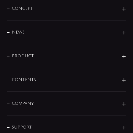
CONCEPT
BRAND
DESIGN
NEWS
ニュースリリース
商品に関して
PRODUCT
展示会
混合栓
企業情報
センサー・タッチ水栓
その他
CONTENTS
セットアイテム
MIZUBA（ミズバ）
予洗い水栓
プレパシュ＋
洗面器・手洗器
単水栓
COMPANY
みらいエコ住宅2026
事業について
シャワー
企業情報
インテリア・アクセサリー
SMART FINE BUBBLE
ORIGINAL GRAPHIC
企業理念
SUPPORT
分岐