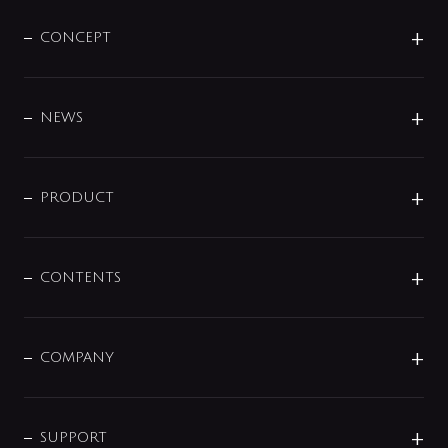
CONCEPT
BRAND
DESIGN
NEWS
ニュースリリース
商品に関して
PRODUCT
展示会
混合栓
企業情報
センサー・タッチ水栓
その他
CONTENTS
セットアイテム
MIZUBA（ミズバ）
予洗い水栓
プレパシュ＋
洗面器・手洗器
単水栓
COMPANY
みらいエコ住宅2026
事業について
シャワー
企業情報
インテリア・アクセサリー
SMART FINE BUBBLE
ORIGINAL GRAPHIC
企業理念
SUPPORT
分岐