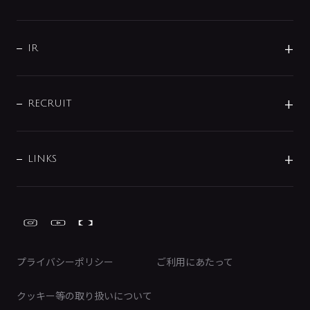
コーポレートメッセージ
水栓部品
水まわり解決帖
サポート
CSR
バルブ
よくあるご質問
じぶんシャワーが見つかる
会社概要
シャワインフォ
IR
配管システム
お問い合わせ
沿革
配管部材
IENI
IR情報
サポートチャット
ブランド・グループ紹介
キッチン周辺用品
IRニュース
データダウンロード
RECRUIT
事業所案内
バス・空調周辺用品
経営情報
節湯水栓・節水水栓について
ショールーム
洗面周辺用品
採用情報
業績・財務情報
環境配慮バルブ登録制度について
水栓金具の製造工程
洗濯機周辺用品
募集要項
IRライブラリ
LINKS
みらいエコ住宅2026事業
トイレ周辺用品
株式情報
類似品・模倣品にご注意ください
ガーデニング周辺用品
Global Site
IRカレンダー
工具
FAQ（IR向け）
ディスクロージャーポリシー
免責事項
プライバシーポリシー
ご利用にあたって
IRに関するお問い合わせ
電子公告
クッキー等の取り扱いについて