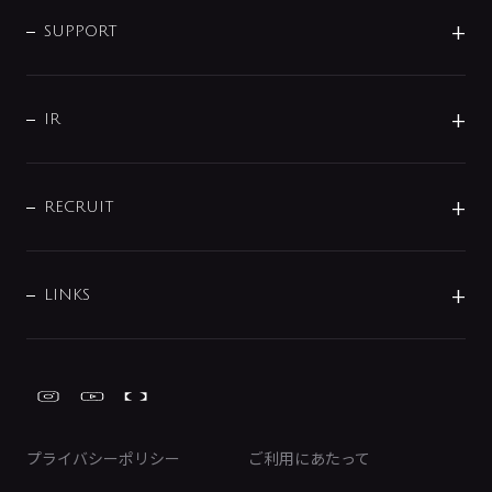
企業情報
インテリア・アクセサリー
SMART FINE BUBBLE
ORIGINAL GRAPHIC
企業理念
SUPPORT
分岐
コーポレートメッセージ
水栓部品
水まわり解決帖
サポート
CSR
バルブ
よくあるご質問
じぶんシャワーが見つかる
会社概要
シャワインフォ
IR
配管システム
お問い合わせ
沿革
配管部材
IENI
IR情報
サポートチャット
ブランド・グループ紹介
キッチン周辺用品
IRニュース
データダウンロード
RECRUIT
事業所案内
バス・空調周辺用品
経営情報
節湯水栓・節水水栓について
ショールーム
洗面周辺用品
採用情報
業績・財務情報
環境配慮バルブ登録制度について
水栓金具の製造工程
洗濯機周辺用品
募集要項
IRライブラリ
LINKS
みらいエコ住宅2026事業
トイレ周辺用品
株式情報
類似品・模倣品にご注意ください
ガーデニング周辺用品
Global Site
IRカレンダー
工具
FAQ（IR向け）
ディスクロージャーポリシー
免責事項
プライバシーポリシー
ご利用にあたって
IRに関するお問い合わせ