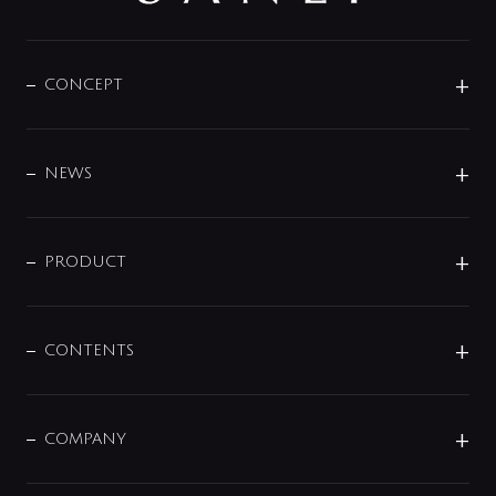
CONCEPT
BRAND
DESIGN
NEWS
ニュースリリース
商品に関して
PRODUCT
展示会
混合栓
企業情報
センサー・タッチ水栓
その他
CONTENTS
セットアイテム
MIZUBA（ミズバ）
予洗い水栓
プレパシュ＋
洗面器・手洗器
単水栓
COMPANY
みらいエコ住宅2026
事業について
シャワー