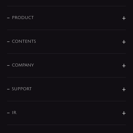
ニュースリリース
商品に関して
PRODUCT
展示会
混合栓
企業情報
センサー・タッチ水栓
その他
CONTENTS
セットアイテム
MIZUBA（ミズバ）
予洗い水栓
プレパシュ＋
洗面器・手洗器
単水栓
COMPANY
みらいエコ住宅2026
事業について
シャワー
企業情報
インテリア・アクセサリー
SMART FINE BUBBLE
ORIGINAL GRAPHIC
企業理念
SUPPORT
分岐
コーポレートメッセージ
水栓部品
水まわり解決帖
サポート
CSR
バルブ
よくあるご質問
じぶんシャワーが見つかる
会社概要
シャワインフォ
IR
配管システム
お問い合わせ
沿革
配管部材
IENI
IR情報
サポートチャット
ブランド・グループ紹介
キッチン周辺用品