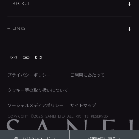
IRニュース
データダウンロード
RECRUIT
事業所案内
バス・空調周辺用品
経営情報
節湯水栓・節水水栓について
ショールーム
洗面周辺用品
採用情報
業績・財務情報
環境配慮バルブ登録制度について
水栓金具の製造工程
洗濯機周辺用品
募集要項
IRライブラリ
LINKS
みらいエコ住宅2026事業
トイレ周辺用品
株式情報
類似品・模倣品にご注意ください
ガーデニング周辺用品
Global Site
IRカレンダー
工具
FAQ（IR向け）
ディスクロージャーポリシー
免責事項
プライバシーポリシー
ご利用にあたって
IRに関するお問い合わせ
電子公告
クッキー等の取り扱いについて
ソーシャルメディアポリシー
サイトマップ
Copyright
©2026 SANEI LTD.
All rights reserved.
データダウンロード
検索結果に戻る