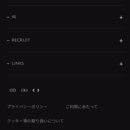
コーポレートメッセージ
水栓部品
水まわり解決帖
サポート
CSR
バルブ
よくあるご質問
じぶんシャワーが見つかる
会社概要
シャワインフォ
IR
配管システム
お問い合わせ
沿革
配管部材
IENI
IR情報
サポートチャット
ブランド・グループ紹介
キッチン周辺用品
IRニュース
データダウンロード
RECRUIT
事業所案内
バス・空調周辺用品
経営情報
節湯水栓・節水水栓について
ショールーム
洗面周辺用品
採用情報
業績・財務情報
環境配慮バルブ登録制度について
水栓金具の製造工程
洗濯機周辺用品
募集要項
IRライブラリ
LINKS
みらいエコ住宅2026事業
トイレ周辺用品
株式情報
類似品・模倣品にご注意ください
ガーデニング周辺用品
Global Site
IRカレンダー
工具
FAQ（IR向け）
ディスクロージャーポリシー
免責事項
プライバシーポリシー
ご利用にあたって
IRに関するお問い合わせ
電子公告
クッキー等の取り扱いについて