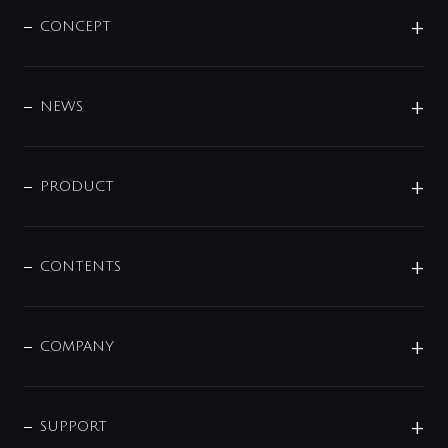
CONCEPT
BRAND
DESIGN
NEWS
ニュースリリース
商品に関して
PRODUCT
展示会
混合栓
企業情報
センサー・タッチ水栓
その他
CONTENTS
セットアイテム
MIZUBA（ミズバ）
予洗い水栓
プレパシュ＋
洗面器・手洗器
単水栓
COMPANY
みらいエコ住宅2026
事業について
シャワー
企業情報
インテリア・アクセサリー
SMART FINE BUBBLE
ORIGINAL GRAPHIC
企業理念
SUPPORT
分岐