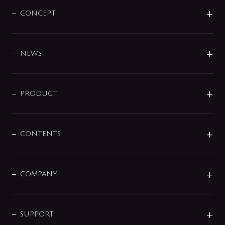
CONCEPT
BRAND
DESIGN
NEWS
ニュースリリース
商品に関して
PRODUCT
展示会
混合栓
企業情報
センサー・タッチ水栓
その他
CONTENTS
セットアイテム
MIZUBA（ミズバ）
予洗い水栓
プレパシュ＋
洗面器・手洗器
単水栓
COMPANY
みらいエコ住宅2026
事業について
シャワー
企業情報
インテリア・アクセサリー
SMART FINE BUBBLE
ORIGINAL GRAPHIC
企業理念
SUPPORT
分岐