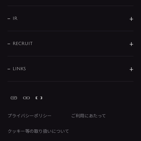
コーポレートメッセージ
水栓部品
水まわり解決帖
サポート
CSR
バルブ
よくあるご質問
じぶんシャワーが見つかる
会社概要
シャワインフォ
IR
配管システム
お問い合わせ
沿革
配管部材
IENI
IR情報
サポートチャット
ブランド・グループ紹介
キッチン周辺用品
IRニュース
データダウンロード
RECRUIT
事業所案内
バス・空調周辺用品
経営情報
節湯水栓・節水水栓について
ショールーム
洗面周辺用品
採用情報
業績・財務情報
環境配慮バルブ登録制度について
水栓金具の製造工程
洗濯機周辺用品
募集要項
IRライブラリ
LINKS
みらいエコ住宅2026事業
トイレ周辺用品
株式情報
類似品・模倣品にご注意ください
ガーデニング周辺用品
Global Site
IRカレンダー
工具
FAQ（IR向け）
ディスクロージャーポリシー
免責事項
プライバシーポリシー
ご利用にあたって
IRに関するお問い合わせ
電子公告
クッキー等の取り扱いについて