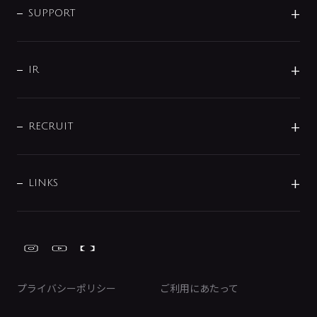
SMART FINE BUBBLE
ORIGINAL GRAPHIC
企業理念
SUPPORT
分岐
コーポレートメッセージ
水栓部品
水まわり解決帖
サポート
CSR
バルブ
よくあるご質問
じぶんシャワーが見つかる
会社概要
シャワインフォ
IR
配管システム
お問い合わせ
沿革
配管部材
IENI
IR情報
サポートチャット
ブランド・グループ紹介
キッチン周辺用品
IRニュース
データダウンロード
RECRUIT
事業所案内
バス・空調周辺用品
経営情報
節湯水栓・節水水栓について
ショールーム
洗面周辺用品
採用情報
業績・財務情報
環境配慮バルブ登録制度について
水栓金具の製造工程
洗濯機周辺用品
募集要項
IRライブラリ
LINKS
みらいエコ住宅2026事業
トイレ周辺用品
株式情報
類似品・模倣品にご注意ください
ガーデニング周辺用品
Global Site
IRカレンダー
工具
FAQ（IR向け）
ディスクロージャーポリシー
免責事項
プライバシーポリシー
ご利用にあたって
IRに関するお問い合わせ