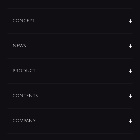
CONCEPT
BRAND
DESIGN
NEWS
ニュースリリース
商品に関して
PRODUCT
展示会
混合栓
企業情報
センサー・タッチ水栓
その他
CONTENTS
セットアイテム
MIZUBA（ミズバ）
予洗い水栓
プレパシュ＋
洗面器・手洗器
単水栓
COMPANY
みらいエコ住宅2026
事業について
シャワー
企業情報
インテリア・アクセサリー