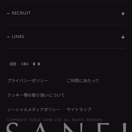
IENI
IR情報
サポートチャット
ブランド・グループ紹介
キッチン周辺用品
IRニュース
データダウンロード
RECRUIT
事業所案内
バス・空調周辺用品
経営情報
節湯水栓・節水水栓について
ショールーム
洗面周辺用品
採用情報
業績・財務情報
環境配慮バルブ登録制度について
水栓金具の製造工程
洗濯機周辺用品
募集要項
IRライブラリ
LINKS
みらいエコ住宅2026事業
トイレ周辺用品
株式情報
類似品・模倣品にご注意ください
ガーデニング周辺用品
Global Site
IRカレンダー
工具
FAQ（IR向け）
ディスクロージャーポリシー
免責事項
プライバシーポリシー
ご利用にあたって
IRに関するお問い合わせ
電子公告
クッキー等の取り扱いについて
ソーシャルメディアポリシー
サイトマップ
Copyright
©2026 SANEI LTD.
All rights reserved.