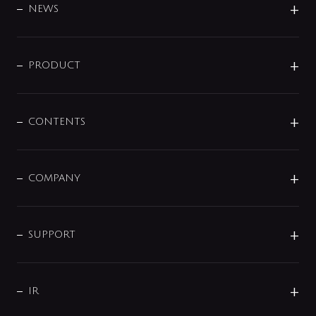
DESIGN
NEWS
ニュースリリース
商品に関して
PRODUCT
展示会
混合栓
企業情報
センサー・タッチ水栓
その他
CONTENTS
セットアイテム
MIZUBA（ミズバ）
予洗い水栓
プレパシュ＋
洗面器・手洗器
単水栓
COMPANY
みらいエコ住宅2026
事業について
シャワー
企業情報
インテリア・アクセサリー
SMART FINE BUBBLE
ORIGINAL GRAPHIC
企業理念
SUPPORT
分岐
コーポレートメッセージ
水栓部品
水まわり解決帖
サポート
CSR
バルブ
よくあるご質問
じぶんシャワーが見つかる
会社概要
シャワインフォ
IR
配管システム
お問い合わせ
沿革
配管部材