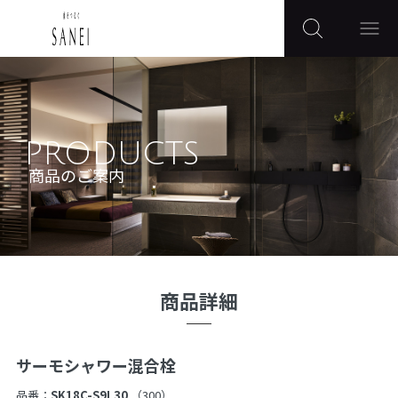
PRODUCTS
商品のご案内
商品詳細
サーモシャワー混合栓
品番：
SK18C-S9L30
（300）