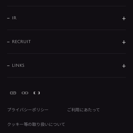
コーポレートメッセージ
水栓部品
水まわり解決帖
サポート
CSR
バルブ
よくあるご質問
じぶんシャワーが見つかる
会社概要
シャワインフォ
IR
配管システム
お問い合わせ
沿革
配管部材
IENI
IR情報
サポートチャット
ブランド・グループ紹介
キッチン周辺用品
IRニュース
データダウンロード
RECRUIT
事業所案内
バス・空調周辺用品
経営情報
節湯水栓・節水水栓について
ショールーム
洗面周辺用品
採用情報
業績・財務情報
環境配慮バルブ登録制度について
水栓金具の製造工程
洗濯機周辺用品
募集要項
IRライブラリ
LINKS
みらいエコ住宅2026事業
トイレ周辺用品
株式情報
類似品・模倣品にご注意ください
ガーデニング周辺用品
Global Site
IRカレンダー
工具
FAQ（IR向け）
ディスクロージャーポリシー
免責事項
プライバシーポリシー
ご利用にあたって
IRに関するお問い合わせ
電子公告
クッキー等の取り扱いについて