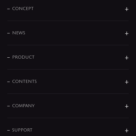
CONCEPT
BRAND
DESIGN
NEWS
ニュースリリース
商品に関して
PRODUCT
展示会
混合栓
企業情報
センサー・タッチ水栓
その他
CONTENTS
セットアイテム
MIZUBA（ミズバ）
予洗い水栓
プレパシュ＋
洗面器・手洗器
単水栓
COMPANY
みらいエコ住宅2026
事業について
シャワー
企業情報
インテリア・アクセサリー
SMART FINE BUBBLE
ORIGINAL GRAPHIC
企業理念
SUPPORT
分岐