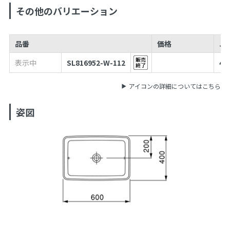
その他のバリエーション
品番
価格
JA
表示中
SL816952-W-112
49
アイコンの詳細についてはこちら
姿図