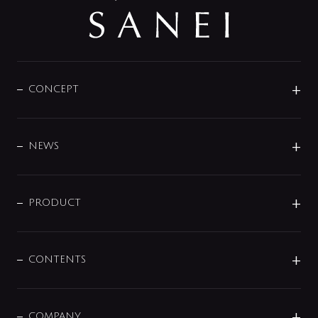
CONCEPT
BRAND
DESIGN
NEWS
ニュースリリース
商品に関して
PRODUCT
展示会
混合栓
企業情報
センサー・タッチ水栓
その他
CONTENTS
セットアイテム
MIZUBA（ミズバ）
予洗い水栓
プレパシュ＋
洗面器・手洗器
単水栓
COMPANY