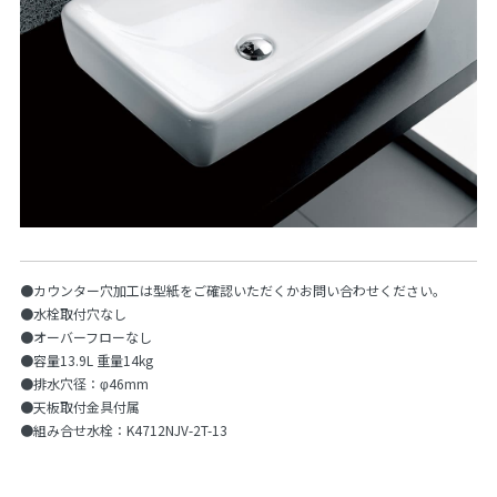
●カウンター穴加工は型紙をご確認いただくかお問い合わせください。
●水栓取付穴なし
●オーバーフローなし
●容量13.9L 重量14kg
●排水穴径：φ46mm
●天板取付金具付属
●組み合せ水栓：K4712NJV-2T-13