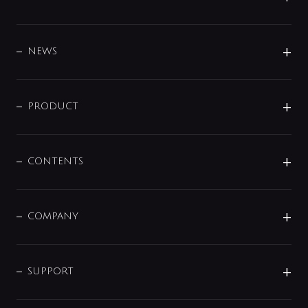
BRAND
DESIGN
NEWS
ニュースリリース
商品に関して
PRODUCT
展示会
混合栓
企業情報
センサー・タッチ水栓
その他
CONTENTS
セットアイテム
MIZUBA（ミズバ）
予洗い水栓
プレパシュ＋
洗面器・手洗器
単水栓
COMPANY
みらいエコ住宅2026
事業について
シャワー
企業情報
インテリア・アクセサリー
SMART FINE BUBBLE
ORIGINAL GRAPHIC
企業理念
SUPPORT
分岐
コーポレートメッセージ
水栓部品
水まわり解決帖