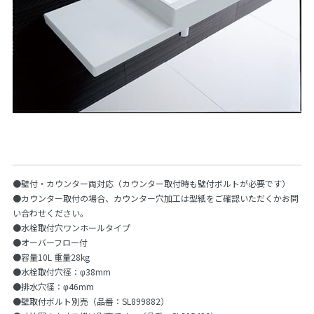
●壁付・カウンター両対応（カウンター取付時も壁付ボルトが必要です）
●カウンター取付の場合、カウンター穴加工は型紙をご確認いただくかお問
い合わせください。
●水栓取付穴ワンホールタイプ
●オーバーフロー付
●容量10L 重量28kg
●水栓取付穴径：φ38mm
●排水穴径：φ46mm
●壁取付ボルト別売（品番：SL899882）