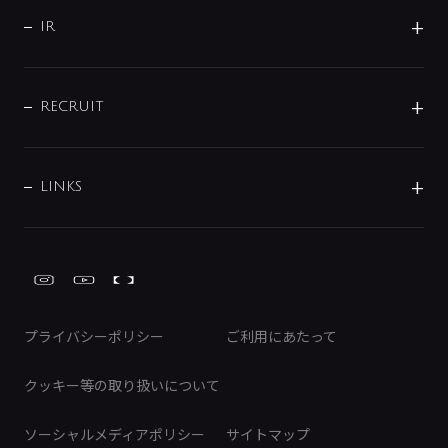
サポート
CSR
バルブ
よくあるご質問
じぶんシャワーが見つかる
会社概要
シャワインフォ
IR
配管システム
お問い合わせ
沿革
配管部材
IENI
IR情報
サポートチャット
ブランド・グループ紹介
キッチン周辺用品
IRニュース
データダウンロード
RECRUIT
事業所案内
バス・空調周辺用品
経営情報
節湯水栓・節水水栓について
ショールーム
洗面周辺用品
採用情報
業績・財務情報
環境配慮バルブ登録制度について
水栓金具の製造工程
洗濯機周辺用品
募集要項
IRライブラリ
LINKS
みらいエコ住宅2026事業
トイレ周辺用品
株式情報
類似品・模倣品にご注意ください
ガーデニング周辺用品
Global Site
IRカレンダー
工具
FAQ（IR向け）
ディスクロージャーポリシー
免責事項
プライバシーポリシー
ご利用にあたって
IRに関するお問い合わせ
電子公告
クッキー等の取り扱いについて
ソーシャルメディアポリシー
サイトマップ