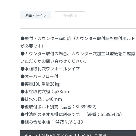
洗面・トイレ
販売終了
●壁付・カウンター両対応（カウンター取付時も壁付ボルト
が必要です）
●カウンター取付の場合、カウンター穴加工は型紙をご確認
いただくかお問い合わせください。
●水栓取付穴ワンホールタイプ
●オーバーフロー付
●容量10L 重量28kg
●水栓取付穴径：φ38mm
●排水穴径：φ46mm
●壁取付ボルト別売（品番：SL899882）
●寸法図のタオル掛は別売です。（品番：SL895426）
●組み合せ水栓：K475NJV-1-13
Roca・LAUFEN スペシャルサイトはこちら