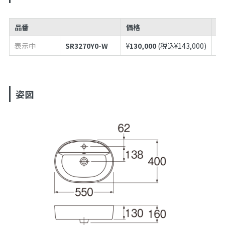
品番
価格
J
表示中
SR3270Y0-W
¥
130,000
(税込¥
143,000
)
49
姿図