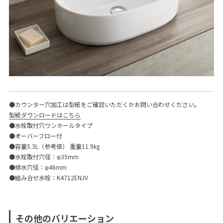
●カウンター穴加工は型紙をご確認いただくかお問い合わせください。
型紙ダウンロードはこちら
●水栓取付穴ワンホールタイプ
●オーバーフロー付
●容量5.3L（参考値） 重量11.9㎏
●水栓取付穴径：φ35mm
●排水穴径：φ46mm
●組み合せ水栓：K4712ENJV
その他のバリエーション