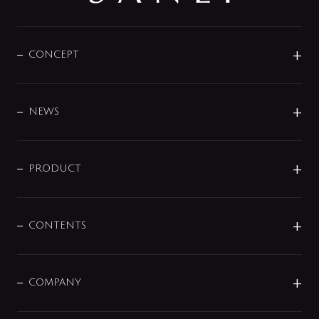
CONCEPT
BRAND
DESIGN
NEWS
ニュースリリース
商品に関して
PRODUCT
展示会
混合栓
企業情報
センサー・タッチ水栓
その他
CONTENTS
セットアイテム
MIZUBA（ミズバ）
予洗い水栓
プレパシュ＋
洗面器・手洗器
単水栓
COMPANY
みらいエコ住宅2026
事業について
シャワー