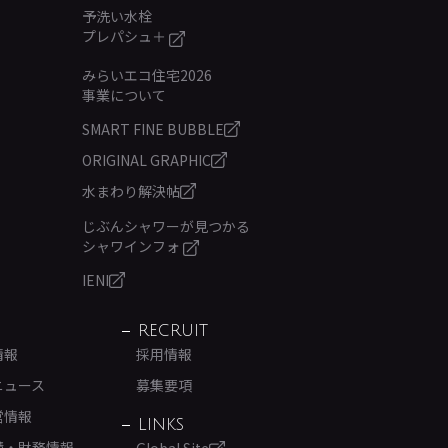
予洗い水栓
プレパシュ＋
みらいエコ住宅2026
事業について
SMART FINE BUBBLE
ORIGINAL GRAPHIC
水まわり解決帖
じぶんシャワーが見つかる
シャワインフォ
IENI
RECRUIT
情報
採用情報
ニュース
募集要項
営情報
LINKS
績・財務情報