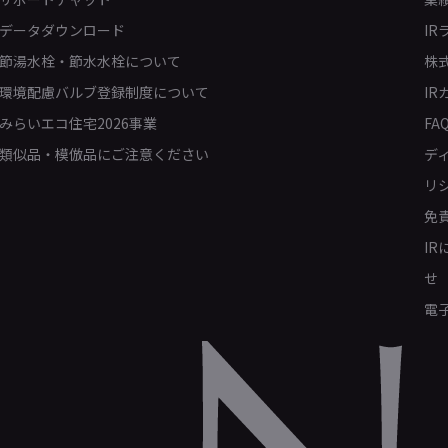
データダウンロード
IR
節湯水栓・節水水栓について
株
環境配慮バルブ登録制度について
IR
みらいエコ住宅2026事業
FA
類似品・模倣品にご注意ください
デ
リ
免
I
せ
電