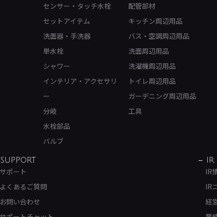
センサー・タッチ水栓
配管部材
セットアイテム
キッチン周辺用品
洗面器・手洗器
バス・空調周辺用品
単水栓
洗面周辺用品
シャワー
洗濯機周辺用品
インテリア・アクセサリ
トイレ周辺用品
ー
ガーデニング周辺用品
分岐
工具
水栓部品
バルブ
SUPPORT
IR
サポート
IR
よくあるご質問
IR
お問い合わせ
経
サポートチャット
業