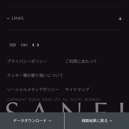
経営情報
節湯水栓・節水水栓について
ショールーム
洗面周辺用品
採用情報
業績・財務情報
環境配慮バルブ登録制度について
水栓金具の製造工程
洗濯機周辺用品
募集要項
IRライブラリ
LINKS
みらいエコ住宅2026事業
トイレ周辺用品
株式情報
類似品・模倣品にご注意ください
ガーデニング周辺用品
Global Site
IRカレンダー
工具
FAQ（IR向け）
ディスクロージャーポリシー
免責事項
プライバシーポリシー
ご利用にあたって
IRに関するお問い合わせ
電子公告
クッキー等の取り扱いについて
ソーシャルメディアポリシー
サイトマップ
Copyright
©2026 SANEI LTD.
All rights reserved.
データダウンロード
検索結果に戻る