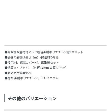
●耐候性保温材付アルミ複合架橋ポリエチレン管2本セット
●品番の最後は長さ（m）-保温材の厚み
●接手X4、保温カバーX4、面取器セット
●特厚タイプです。（外径17mm 管厚2.7mm）
●最高使用温度95℃
●材質 架橋ポリエチレン、アルミニウム
その他のバリエーション