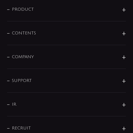
ニュースリリース
商品に関して
PRODUCT
展示会
混合栓
企業情報
センサー・タッチ水栓
その他
CONTENTS
セットアイテム
MIZUBA（ミズバ）
予洗い水栓
プレパシュ＋
洗面器・手洗器
単水栓
COMPANY
みらいエコ住宅2026
事業について
シャワー
企業情報
インテリア・アクセサリー
SMART FINE BUBBLE
ORIGINAL GRAPHIC
企業理念
SUPPORT
分岐
コーポレートメッセージ
水栓部品
水まわり解決帖
サポート
CSR
バルブ
よくあるご質問
じぶんシャワーが見つかる
会社概要
シャワインフォ
IR
配管システム
お問い合わせ
沿革
配管部材
IENI
IR情報
サポートチャット
ブランド・グループ紹介
キッチン周辺用品
IRニュース
データダウンロード
RECRUIT
事業所案内
バス・空調周辺用品