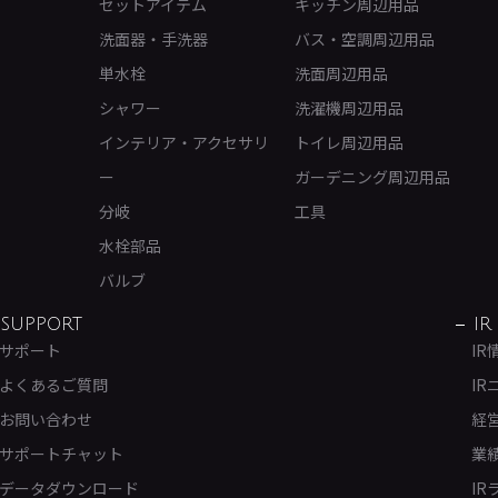
セットアイテム
キッチン周辺用品
洗面器・手洗器
バス・空調周辺用品
単水栓
洗面周辺用品
シャワー
洗濯機周辺用品
インテリア・アクセサリ
トイレ周辺用品
ー
ガーデニング周辺用品
分岐
工具
水栓部品
バルブ
SUPPORT
IR
サポート
IR
よくあるご質問
IR
お問い合わせ
経
サポートチャット
業
データダウンロード
IR