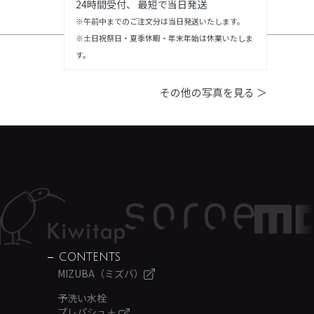
24時間受付、 最短で当日発送
※午前中までのご注文分は当日発送いたします。
※土日祝祭日・夏季休暇・年末年始は休業いたしま
す。
その他の写真を見る ＞
CONTENTS
MIZUBA（ミズバ）
予洗い水栓
プレパシュ＋