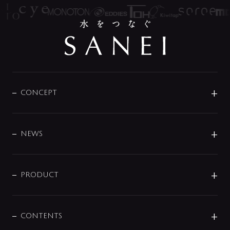
CONCEPT
BRAND
DESIGN
NEWS
ニュースリリース
商品に関して
PRODUCT
展示会
混合栓
企業情報
センサー・タッチ水栓
その他
CONTENTS
セットアイテム