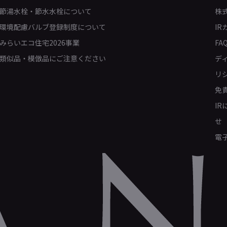
節湯水栓・節水水栓について
株
環境配慮バルブ登録制度について
IR
みらいエコ住宅2026事業
FA
類似品・模倣品にご注意ください
デ
リ
免
I
せ
電