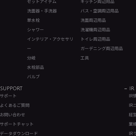
セットアイテム
キッチン周辺用品
洗面器・手洗器
バス・空調周辺用品
単水栓
洗面周辺用品
シャワー
洗濯機周辺用品
インテリア・アクセサリ
トイレ周辺用品
ー
ガーデニング周辺用品
分岐
工具
水栓部品
バルブ
SUPPORT
IR
サポート
IR
よくあるご質問
IR
お問い合わせ
経
サポートチャット
業
データダウンロード
IR