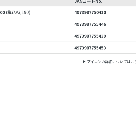
格
JANコードNo.
900
(税込¥
3,190
)
4973987750410
4973987755446
4973987755439
4973987755453
アイコンの詳細についてはこ