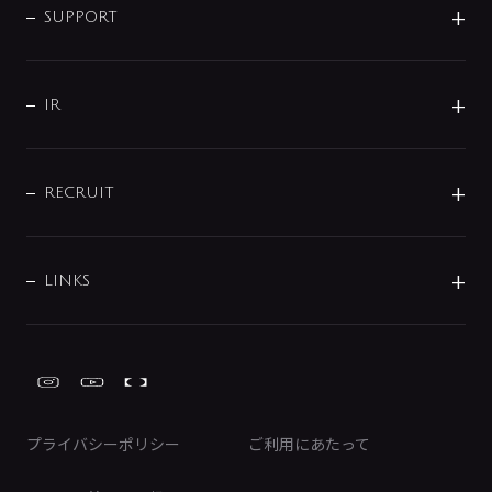
SMART FINE BUBBLE
ORIGINAL GRAPHIC
企業理念
SUPPORT
分岐
コーポレートメッセージ
水栓部品
水まわり解決帖
サポート
CSR
バルブ
よくあるご質問
じぶんシャワーが見つかる
会社概要
シャワインフォ
IR
配管システム
お問い合わせ
沿革
配管部材
IENI
IR情報
サポートチャット
ブランド・グループ紹介
キッチン周辺用品
IRニュース
データダウンロード
RECRUIT
事業所案内
バス・空調周辺用品
経営情報
節湯水栓・節水水栓について
ショールーム
洗面周辺用品
採用情報
業績・財務情報
環境配慮バルブ登録制度について
水栓金具の製造工程
洗濯機周辺用品
募集要項
IRライブラリ
LINKS
みらいエコ住宅2026事業
トイレ周辺用品
株式情報
類似品・模倣品にご注意ください
ガーデニング周辺用品
Global Site
IRカレンダー
工具
FAQ（IR向け）
ディスクロージャーポリシー
免責事項
プライバシーポリシー
ご利用にあたって
IRに関するお問い合わせ
電子公告