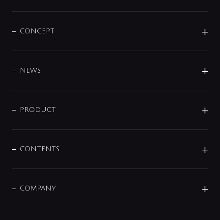
CONCEPT
BRAND
DESIGN
NEWS
ニュースリリース
商品に関して
PRODUCT
展示会
混合栓
企業情報
センサー・タッチ水栓
その他
CONTENTS
セットアイテム
MIZUBA（ミズバ）
予洗い水栓
プレパシュ＋
洗面器・手洗器
単水栓
COMPANY
みらいエコ住宅2026
事業について
シャワー
企業情報
インテリア・アクセサリー