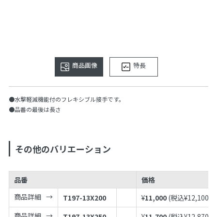
商品画像
特長
●水撃軽減機能付のフレキシブル接手です。
●品番の最後は長さ
その他のバリエーション
品番
価格
商品詳細
T197-13X200
¥
11,000
(税込¥
12,100
)
商品詳細
T197-13X250
¥
11,700
(税込¥
12,870
)