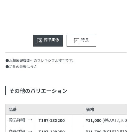
商品画像
特長
●水撃軽減機能付のフレキシブル接手です。
●品番の最後は長さ
その他のバリエーション
品番
価格
商品詳細
T197-13X200
¥
11,000
(税込¥
12,100
)
商品詳細
T197-13X250
¥
11,700
(税込¥
12,870
)