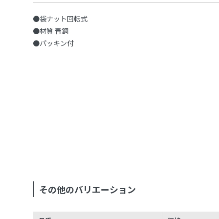
●袋ナット回転式
●材質 青銅
●パッキン付
その他のバリエーション