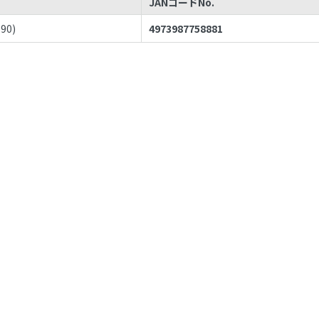
JANコードNo.
090
)
4973987758881