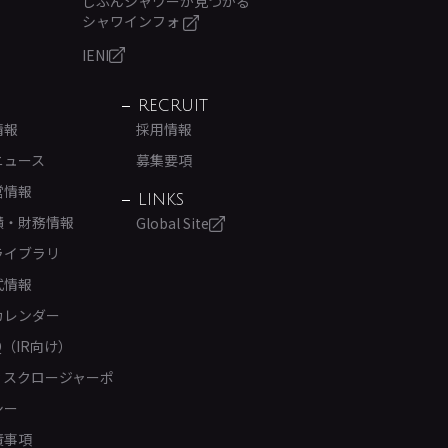
じぶんシャワーが見つかる
シャワインフォ
IENI
RECRUIT
情報
採用情報
ニュース
募集要項
営情報
LINKS
績・財務情報
Global Site
ライブラリ
式情報
カレンダー
Q（IR向け）
ィスクロージャーポ
シー
責事項