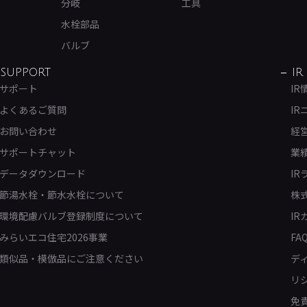
分岐
工具
水栓部品
バルブ
SUPPORT
IR
サポート
IR
よくあるご質問
IR
お問い合わせ
経
サポートチャット
業
データダウンロード
IR
節湯水栓・節水水栓について
株
環境配慮バルブ登録制度について
IR
みらいエコ住宅2026事業
FA
類似品・模倣品にご注意ください
デ
リ
免