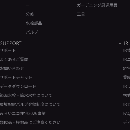
ー
ガーデニング周辺用品
分岐
工具
水栓部品
バルブ
SUPPORT
IR
サポート
IR
よくあるご質問
IR
お問い合わせ
経
サポートチャット
業
データダウンロード
IR
節湯水栓・節水水栓について
株
環境配慮バルブ登録制度について
IR
みらいエコ住宅2026事業
FA
類似品・模倣品にご注意ください
デ