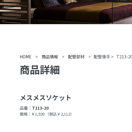
HOME
>
商品情報
>
配管部材
>
配管接手
>
T213-2
商品詳細
メスメスソケット
品番：
T213-20
価格：￥1,920
（税込￥2,112）