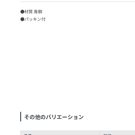
●材質 青銅
●パッキン付
その他のバリエーション