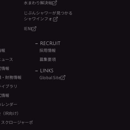
水まわり解決帖
じぶんシャワーが見つかる
シャワインフォ
IENI
RECRUIT
情報
採用情報
ニュース
募集要項
営情報
LINKS
績・財務情報
Global Site
ライブラリ
式情報
カレンダー
Q（IR向け）
ィスクロージャーポ