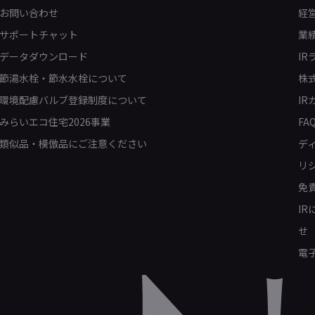
お問い合わせ
経
サポートチャット
業
データダウンロード
IR
節湯水栓・節水水栓について
株
環境配慮バルブ登録制度について
IR
みらいエコ住宅2026事業
FA
類似品・模倣品にご注意ください
デ
リ
免
I
せ
電