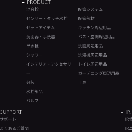
PRODUCT
混合栓
配管システム
センサー・タッチ水栓
配管部材
セットアイテム
キッチン周辺用品
洗面器・手洗器
バス・空調周辺用品
単水栓
洗面周辺用品
シャワー
洗濯機周辺用品
インテリア・アクセサリ
トイレ周辺用品
ー
ガーデニング周辺用品
分岐
工具
水栓部品
バルブ
SUPPORT
IR
サポート
IR
よくあるご質問
IR