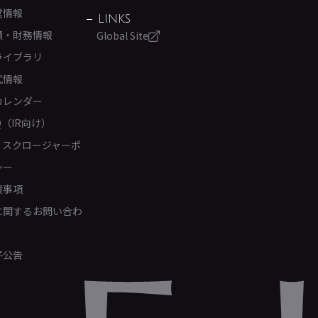
営情報
LINKS
績・財務情報
Global Site
ライブラリ
式情報
カレンダー
Q（IR向け）
ィスクロージャーポ
シー
責事項
Rに関するお問い合わ
子公告