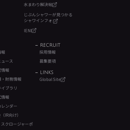
水まわり解決帖
じぶんシャワーが見つかる
シャワインフォ
IENI
RECRUIT
情報
採用情報
ニュース
募集要項
営情報
LINKS
績・財務情報
Global Site
ライブラリ
式情報
カレンダー
Q（IR向け）
ィスクロージャーポ