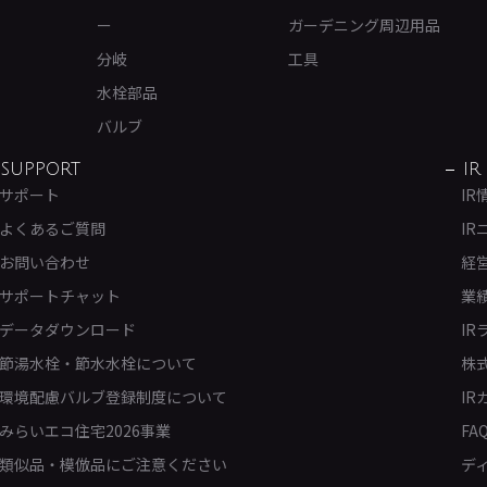
ー
ガーデニング周辺用品
分岐
工具
水栓部品
バルブ
SUPPORT
IR
サポート
IR
よくあるご質問
IR
お問い合わせ
経
サポートチャット
業
データダウンロード
IR
節湯水栓・節水水栓について
株
環境配慮バルブ登録制度について
IR
みらいエコ住宅2026事業
FA
類似品・模倣品にご注意ください
デ