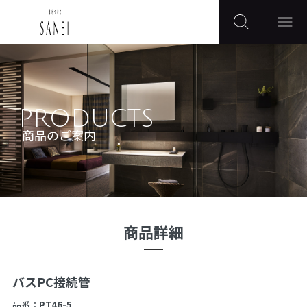
PRODUCTS
商品のご案内
商品詳細
バスPC接続管
品番：
PT46-5