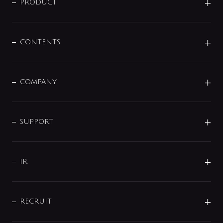
商品に関して
PRODUCT
展示会
混合栓
企業情報
センサー・タッチ水栓
その他
CONTENTS
セットアイテム
MIZUBA（ミズバ）
予洗い水栓
プレパシュ＋
洗面器・手洗器
単水栓
COMPANY
みらいエコ住宅2026
事業について
シャワー
企業情報
インテリア・アクセサリー
SMART FINE BUBBLE
ORIGINAL GRAPHIC
企業理念
SUPPORT
分岐
コーポレートメッセージ
水栓部品
水まわり解決帖
サポート
CSR
バルブ
よくあるご質問
じぶんシャワーが見つかる
会社概要
シャワインフォ
IR
配管システム
お問い合わせ
沿革
配管部材
IENI
IR情報
サポートチャット
ブランド・グループ紹介
キッチン周辺用品
IRニュース
データダウンロード
RECRUIT
事業所案内
バス・空調周辺用品
経営情報
節湯水栓・節水水栓について
ショールーム
洗面周辺用品