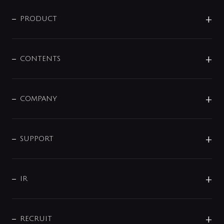
ニュースリリース
商品に関して
PRODUCT
展示会
混合栓
企業情報
センサー・タッチ水栓
その他
CONTENTS
セットアイテム
MIZUBA（ミズバ）
予洗い水栓
プレパシュ＋
洗面器・手洗器
単水栓
COMPANY
みらいエコ住宅2026
事業について
シャワー
企業情報
インテリア・アクセサリー
SMART FINE BUBBLE
ORIGINAL GRAPHIC
企業理念
SUPPORT
分岐
コーポレートメッセージ
水栓部品
水まわり解決帖
サポート
CSR
バルブ
よくあるご質問
じぶんシャワーが見つかる
会社概要
シャワインフォ
IR
配管システム
お問い合わせ
沿革
配管部材
IENI
IR情報
サポートチャット
ブランド・グループ紹介
キッチン周辺用品
IRニュース
データダウンロード
RECRUIT
事業所案内
バス・空調周辺用品