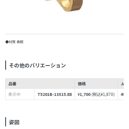
●材質 青銅
その他のバリエーション
品番
価格
JA
表示中
T5201B-13X15.88
¥
1,700
(税込¥
1,870
)
497
姿図