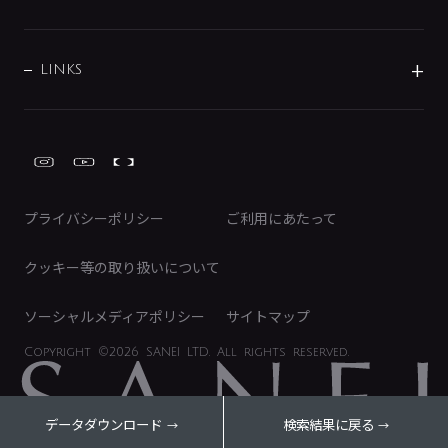
経営情報
節湯水栓・節水水栓について
ショールーム
洗面周辺用品
採用情報
業績・財務情報
環境配慮バルブ登録制度について
水栓金具の製造工程
洗濯機周辺用品
募集要項
IRライブラリ
LINKS
みらいエコ住宅2026事業
トイレ周辺用品
株式情報
類似品・模倣品にご注意ください
ガーデニング周辺用品
Global Site
IRカレンダー
工具
FAQ（IR向け）
ディスクロージャーポリシー
免責事項
プライバシーポリシー
ご利用にあたって
IRに関するお問い合わせ
電子公告
クッキー等の取り扱いについて
ソーシャルメディアポリシー
サイトマップ
Copyright
©2026 SANEI LTD.
All rights reserved.
データダウンロード
検索結果に戻る