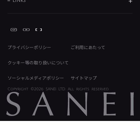
募集要項
IRライブラリ
LINKS
みらいエコ住宅2026事業
トイレ周辺用品
株式情報
類似品・模倣品にご注意ください
ガーデニング周辺用品
Global Site
IRカレンダー
工具
FAQ（IR向け）
ディスクロージャーポリシー
免責事項
プライバシーポリシー
ご利用にあたって
IRに関するお問い合わせ
電子公告
クッキー等の取り扱いについて
ソーシャルメディアポリシー
サイトマップ
Copyright
©2026 SANEI LTD.
All rights reserved.