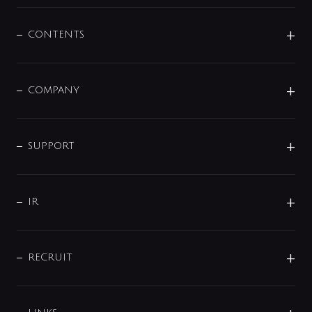
混合栓
企業情報
センサー・タッチ水栓
その他
CONTENTS
セットアイテム
MIZUBA（ミズバ）
予洗い水栓
プレパシュ＋
洗面器・手洗器
単水栓
COMPANY
みらいエコ住宅2026
事業について
シャワー
企業情報
インテリア・アクセサリー
SMART FINE BUBBLE
ORIGINAL GRAPHIC
企業理念
SUPPORT
分岐
コーポレートメッセージ
水栓部品
水まわり解決帖
サポート
CSR
バルブ
よくあるご質問
じぶんシャワーが見つかる
会社概要
シャワインフォ
IR
配管システム
お問い合わせ
沿革
配管部材
IENI
IR情報
サポートチャット
ブランド・グループ紹介
キッチン周辺用品
IRニュース
データダウンロード
RECRUIT
事業所案内
バス・空調周辺用品
経営情報
節湯水栓・節水水栓について
ショールーム
洗面周辺用品
採用情報
業績・財務情報
環境配慮バルブ登録制度について
水栓金具の製造工程
洗濯機周辺用品