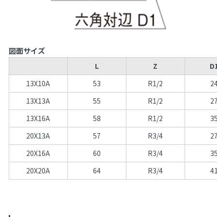
図面サイズ
L
Z
D
13X10A
53
R1/2
2
13X13A
55
R1/2
2
13X16A
58
R1/2
3
20X13A
57
R3/4
2
20X16A
60
R3/4
3
20X20A
64
R3/4
4