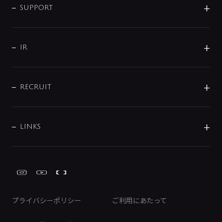
SMART FINE BUBBLE
ORIGINAL GRAPHIC
企業理念
SUPPORT
分岐
コーポレートメッセージ
水栓部品
水まわり解決帖
サポート
CSR
バルブ
よくあるご質問
じぶんシャワーが見つかる
会社概要
シャワインフォ
IR
配管システム
お問い合わせ
沿革
配管部材
IENI
IR情報
サポートチャット
ブランド・グループ紹介
キッチン周辺用品
IRニュース
データダウンロード
RECRUIT
事業所案内
バス・空調周辺用品
経営情報
節湯水栓・節水水栓について
ショールーム
洗面周辺用品
採用情報
業績・財務情報
環境配慮バルブ登録制度について
水栓金具の製造工程
洗濯機周辺用品
募集要項
IRライブラリ
LINKS
みらいエコ住宅2026事業
トイレ周辺用品
株式情報
類似品・模倣品にご注意ください
ガーデニング周辺用品
Global Site
IRカレンダー
工具
FAQ（IR向け）
ディスクロージャーポリシー
免責事項
プライバシーポリシー
ご利用にあたって
IRに関するお問い合わせ
電子公告