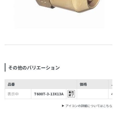
その他のバリエーション
品番
価格
JA
表示中
T600T-3-13X13A
49
アイコンの詳細についてはこちら