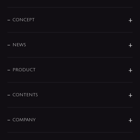
CONCEPT
BRAND
DESIGN
NEWS
ニュースリリース
商品に関して
PRODUCT
展示会
混合栓
企業情報
センサー・タッチ水栓
その他
CONTENTS
セットアイテム
MIZUBA（ミズバ）
予洗い水栓
プレパシュ＋
洗面器・手洗器
単水栓
COMPANY
みらいエコ住宅2026
事業について
シャワー
企業情報
インテリア・アクセサリー