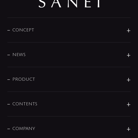
CONCEPT
BRAND
DESIGN
NEWS
ニュースリリース
商品に関して
PRODUCT
展示会
混合栓
企業情報
センサー・タッチ水栓
その他
CONTENTS
セットアイテム
MIZUBA（ミズバ）
予洗い水栓
プレパシュ＋
洗面器・手洗器
単水栓
COMPANY
みらいエコ住宅2026
事業について
シャワー