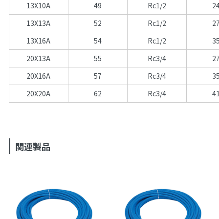
13X10A
49
Rc1/2
2
13X13A
52
Rc1/2
2
13X16A
54
Rc1/2
3
20X13A
55
Rc3/4
2
20X16A
57
Rc3/4
3
20X20A
62
Rc3/4
4
関連製品