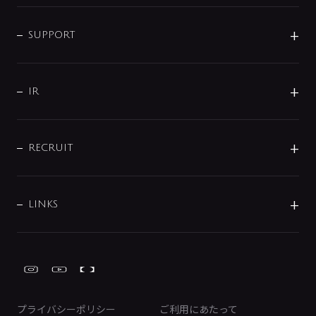
企業情報
インテリア・アクセサリー
SMART FINE BUBBLE
ORIGINAL GRAPHIC
企業理念
SUPPORT
分岐
コーポレートメッセージ
水栓部品
水まわり解決帖
サポート
CSR
バルブ
よくあるご質問
じぶんシャワーが見つかる
会社概要
シャワインフォ
IR
配管システム
お問い合わせ
沿革
配管部材
IENI
IR情報
サポートチャット
ブランド・グループ紹介
キッチン周辺用品
IRニュース
データダウンロード
RECRUIT
事業所案内
バス・空調周辺用品
経営情報
節湯水栓・節水水栓について
ショールーム
洗面周辺用品
採用情報
業績・財務情報
環境配慮バルブ登録制度について
水栓金具の製造工程
洗濯機周辺用品
募集要項
IRライブラリ
LINKS
みらいエコ住宅2026事業
トイレ周辺用品
株式情報
類似品・模倣品にご注意ください
ガーデニング周辺用品
Global Site
IRカレンダー
工具
FAQ（IR向け）
ディスクロージャーポリシー
免責事項
プライバシーポリシー
ご利用にあたって