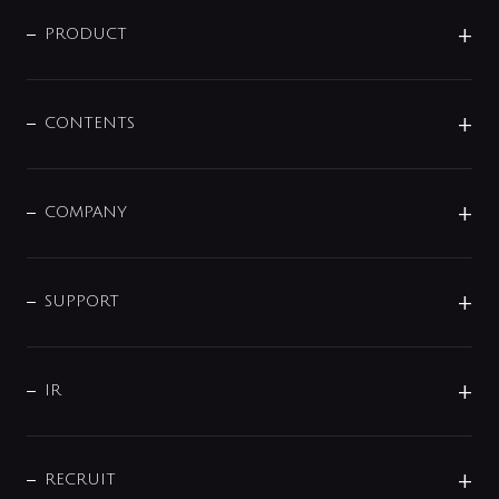
ニュースリリース
商品に関して
PRODUCT
展示会
混合栓
企業情報
センサー・タッチ水栓
その他
CONTENTS
セットアイテム
MIZUBA（ミズバ）
予洗い水栓
プレパシュ＋
洗面器・手洗器
単水栓
COMPANY
みらいエコ住宅2026
事業について
シャワー
企業情報
インテリア・アクセサリー
SMART FINE BUBBLE
ORIGINAL GRAPHIC
企業理念
SUPPORT
分岐
コーポレートメッセージ
水栓部品
水まわり解決帖
サポート
CSR
バルブ
よくあるご質問
じぶんシャワーが見つかる
会社概要
シャワインフォ
IR
配管システム
お問い合わせ
沿革
配管部材
IENI
IR情報
サポートチャット
ブランド・グループ紹介
キッチン周辺用品
IRニュース
データダウンロード
RECRUIT
事業所案内
バス・空調周辺用品