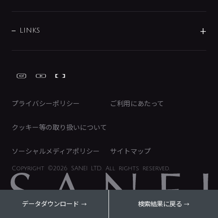
経営情報
節湯水栓・節水水栓について
ショールーム
洗面周辺用品
採用情報
業績・財務情報
環境配慮バルブ登録制度について
水栓金具の製造工程
洗濯機周辺用品
募集要項
IRライブラリ
LINKS
みらいエコ住宅2026事業
トイレ周辺用品
株式情報
類似品・模倣品にご注意ください
ガーデニング周辺用品
Global Site
IRカレンダー
工具
FAQ（IR向け）
ディスクロージャーポリシー
免責事項
プライバシーポリシー
ご利用にあたって
IRに関するお問い合わせ
電子公告
クッキー等の取り扱いについて
ソーシャルメディアポリシー
サイトマップ
Copyright
©2026 SANEI LTD.
All rights reserved.
データダウンロード
検索結果に戻る