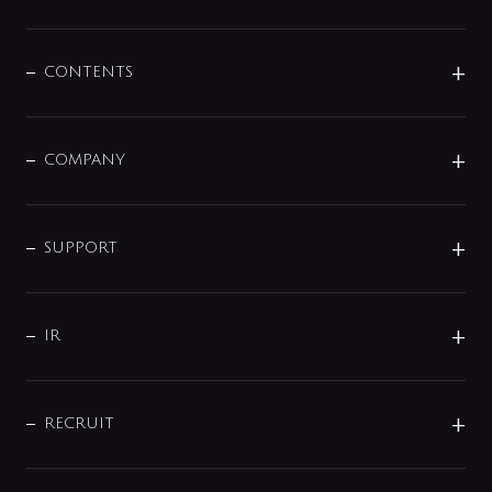
展示会
混合栓
企業情報
センサー・タッチ水栓
その他
CONTENTS
セットアイテム
MIZUBA（ミズバ）
予洗い水栓
プレパシュ＋
洗面器・手洗器
単水栓
COMPANY
みらいエコ住宅2026
事業について
シャワー
企業情報
インテリア・アクセサリー
SMART FINE BUBBLE
ORIGINAL GRAPHIC
企業理念
SUPPORT
分岐
コーポレートメッセージ
水栓部品
水まわり解決帖
サポート
CSR
バルブ
よくあるご質問
じぶんシャワーが見つかる
会社概要
シャワインフォ
IR
配管システム
お問い合わせ
沿革
配管部材
IENI
IR情報
サポートチャット
ブランド・グループ紹介
キッチン周辺用品
IRニュース
データダウンロード
RECRUIT
事業所案内
バス・空調周辺用品
経営情報
節湯水栓・節水水栓について
ショールーム
洗面周辺用品
採用情報
業績・財務情報
環境配慮バルブ登録制度について
水栓金具の製造工程
洗濯機周辺用品