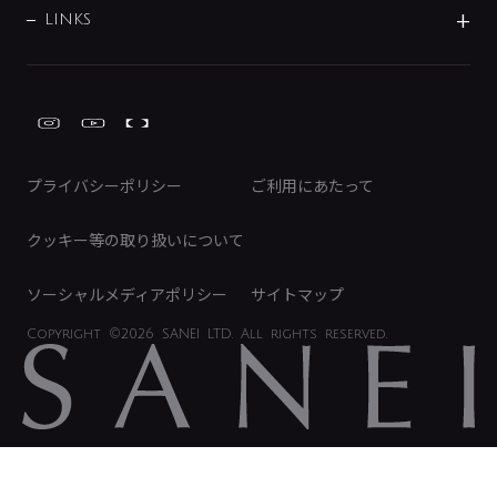
募集要項
IRライブラリ
LINKS
みらいエコ住宅2026事業
トイレ周辺用品
株式情報
類似品・模倣品にご注意ください
ガーデニング周辺用品
Global Site
IRカレンダー
工具
FAQ（IR向け）
ディスクロージャーポリシー
免責事項
プライバシーポリシー
ご利用にあたって
IRに関するお問い合わせ
電子公告
クッキー等の取り扱いについて
ソーシャルメディアポリシー
サイトマップ
Copyright
©2026 SANEI LTD.
All rights reserved.