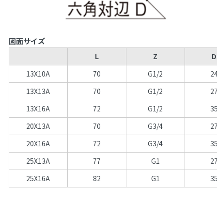
図面サイズ
L
Z
D
13X10A
70
G1/2
2
13X13A
70
G1/2
2
13X16A
72
G1/2
3
20X13A
70
G3/4
2
20X16A
72
G3/4
3
25X13A
77
G1
2
25X16A
82
G1
3